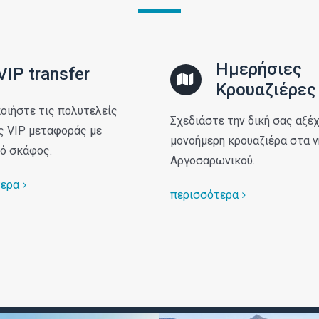
Ημερήσιες
VIP transfer
Κρουαζιέρες
οιήστε τις πολυτελείς
Σχεδιάστε την δική σας αξέ
ς VIP μεταφοράς με
μονοήμερη κρουαζιέρα στα ν
ό σκάφος.
Αργοσαρωνικού.
τερα
περισσότερα