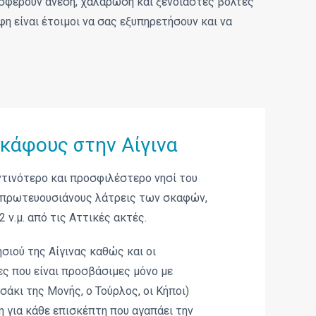
οσφέρουν άνεση, χαλάρωση και ξένοιαστες βόλτες
η είναι έτοιμοι να σας εξυπηρετήσουν και να
σκάφους στην Αίγινα
οντινότερο και προσφιλέστερο νησί του
 πρωτευουσιάνους λάτρεις των σκαφών,
 ν.μ. από τις Αττικές ακτές.
ησιού της Αίγινας καθώς και οι
ς που είναι προσβάσιμες μόνο με
άκι της Μονής, ο Τούρλος, οι Κήποι)
 για κάθε επισκέπτη που αγαπάει την