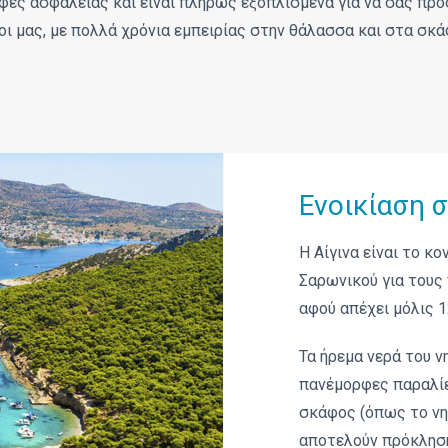
αφές ασφαλείας και είναι πλήρως εξοπλισμένα για να σας πρ
οι μας, με πολλά χρόνια εμπειρίας στην θάλασσα και στα σκάφ
Ενοικίαση 
Η Αίγινα είναι το κ
Σαρωνικού για τους
αφού απέχει μόλις 12
Τα ήρεμα νερά του ν
πανέμορφες παραλίε
σκάφος (όπως το νησ
αποτελούν πρόκληση