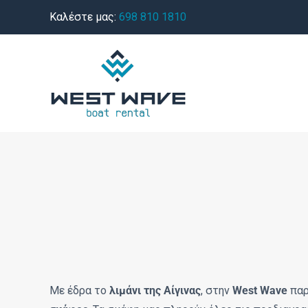
Μετάβαση
Καλέστε μας:
698 810 1810
στο
περιεχόμενο
Με έδρα το
λιμάνι της Αίγινας
, στην
West Wave
παρ