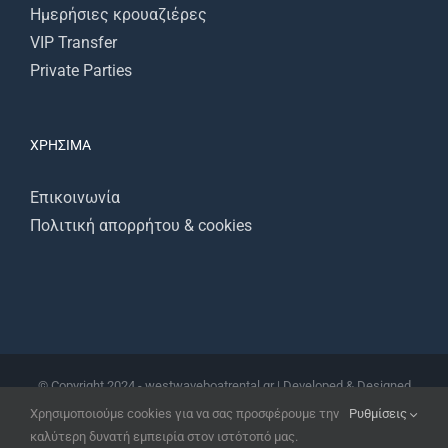
Ημερήσιες κρουαζιέρες
VIP Transfer
Private Parties
ΧΡΉΣΙΜΑ
Επικοινωνία
Πολιτική απορρήτου & cookies
© Copyright 2024 - westwaveboatrental.gr | Developed & Designed
by
Digital Artworks
&
Devify
Χρησιμοποιούμε cookies για να σας προσφέρουμε την
Ρυθμίσεις
καλύτερη δυνατή εμπειρία στον ιστότοπό μας.